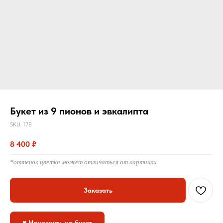
Букет из 9 пионов и эвкалипта
SKU:
178
8 400
₽
*оттенок цветка может отличаться от картинки
Заказать
♥ Намекнуть на букет