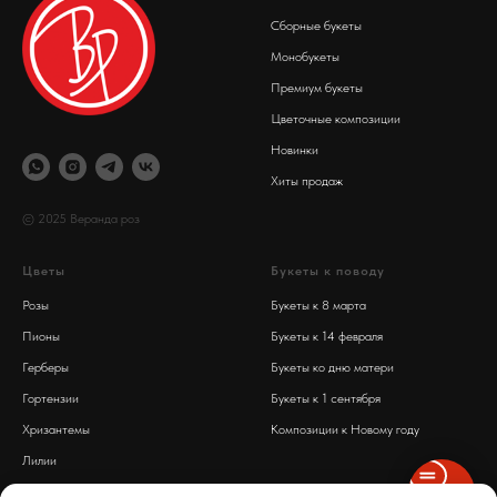
Сборные букеты
Монобукеты
Премиум букеты
Цветочные композиции
Новинки
Хиты продаж
© 2025 Веранда роз
Цветы
Букеты к поводу
Розы
Букеты к 8 марта
Пионы
Букеты к 14 февраля
Герберы
Букеты ко дню матери
Гортензии
Букеты к 1 сентября
Хризантемы
Композиции к Новому году
Лилии
Обработка персональных данных
Диантусы