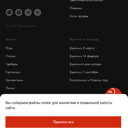
Цветочные композиции
Новинки
Хиты продаж
© 2025 Веранда роз
Цветы
Букеты к поводу
Розы
Букеты к 8 марта
Пионы
Букеты к 14 февраля
Герберы
Букеты ко дню матери
Гортензии
Букеты к 1 сентября
Хризантемы
Композиции к Новому году
Лилии
Обработка персональных данных
Диантусы
Политика конфиденциальности
Мы собираем файлы cookie для аналитики и правильной работы
сайта.
Разработка сайта Saitin
Принять все