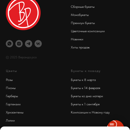
Сборные букеты
Монобукеты
Премиум букеты
Цветочные композиции
Новинки
Хиты продаж
© 2025 Веранда роз
Цветы
Букеты к поводу
Розы
Букеты к 8 марта
Пионы
Букеты к 14 февраля
Герберы
Букеты ко дню матери
Гортензии
Букеты к 1 сентября
Хризантемы
Композиции к Новому году
Лилии
Обработка персональных данных
Диантусы