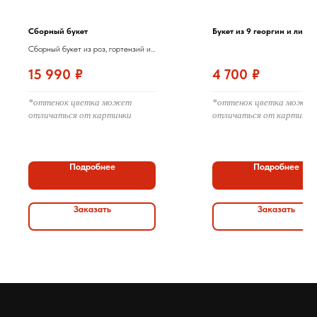
Сборный букет
Букет из 9 георгин и липи
Сборный букет из роз, гортензий и
хризантем «Антонов»
15 990
₽
4 700
₽
*оттенок цветка может
*оттенок цветка может
отличаться от картинки
отличаться от картинки
Подробнее
Подробнее
Заказать
Заказать