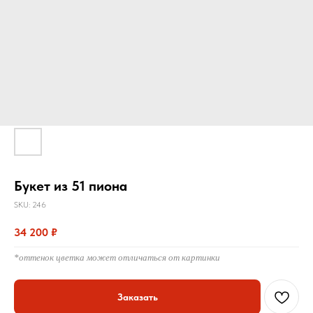
Букет из 51 пиона
SKU:
246
34 200
₽
*оттенок цветка может отличаться от картинки
Заказать