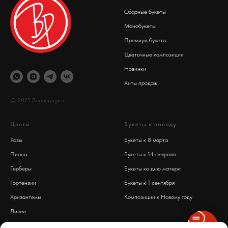
Сборные букеты
Монобукеты
Премиум букеты
Цветочные композиции
Новинки
Хиты продаж
© 2025 Веранда роз
Цветы
Букеты к поводу
Розы
Букеты к 8 марта
Пионы
Букеты к 14 февраля
Герберы
Букеты ко дню матери
Гортензии
Букеты к 1 сентября
Хризантемы
Композиции к Новому году
Лилии
Обработка персональных данных
Диантусы