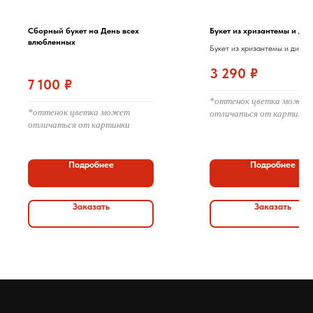
Сборный букет на День всех
Букет из хризантемы и ди
влюбленных
Букет из хризантемы и диант
оформлением
3 290
₽
7 100
₽
*оттенок цветка может
*оттенок цветка может
отличаться от картинки
отличаться от картинки
Подробнее
Подробнее
Заказать
Заказать