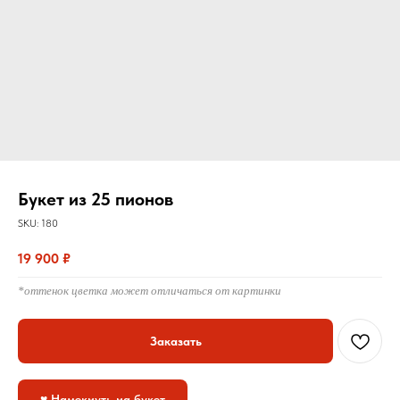
Букет из 25 пионов
SKU:
180
19 900
₽
*оттенок цветка может отличаться от картинки
Заказать
♥ Намекнуть на букет