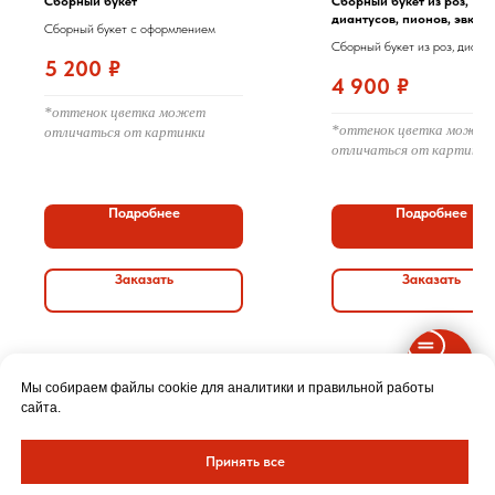
Сборный букет
Сборный букет из роз,
диантусов, пионов, эвкал
Сборный букет с оформлением
Сборный букет из роз, дианту
5 200
₽
пионов, эвкалипта с оформл
4 900
₽
*оттенок цветка может
*оттенок цветка может
отличаться от картинки
отличаться от картинки
Подробнее
Подробнее
Заказать
Заказать
Мы собираем файлы cookie для аналитики и правильной работы
сайта.
Принять все
Готовые букеты