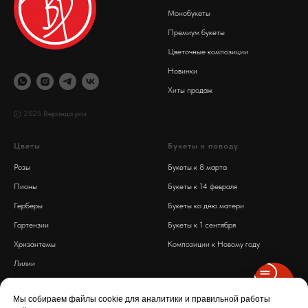
Монобукеты
Премиум букеты
Цветочные композиции
Новинки
Хиты продаж
© 2025 Веранда роз
Цветы
Букеты к поводу
Розы
Букеты к 8 марта
Пионы
Букеты к 14 февраля
Герберы
Букеты ко дню матери
Гортензии
Букеты к 1 сентября
Хризантемы
Композиции к Новому году
Лилии
Обработка персональных данных
Диантусы
Политика конфиденциальности
Мы собираем файлы cookie для аналитики и правильной работы