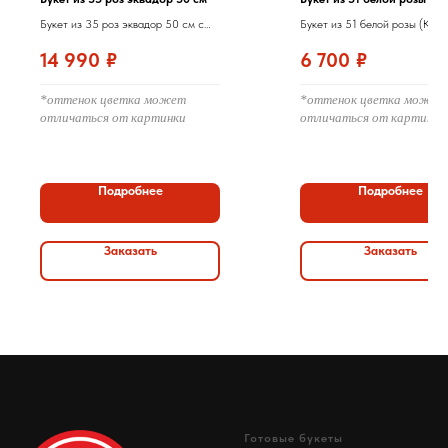
Букет из 35 роз эквадор 50 см с
Букет из 51 белой розы (Кени
оформлением
см) с оформлением
14 990
₽
6 700
₽
*оттенок цветка может
*оттенок цветка может
отличаться от картинки
отличаться от картинки
Подробнее
Подробнее
Заказать
Заказать
Готовые букеты