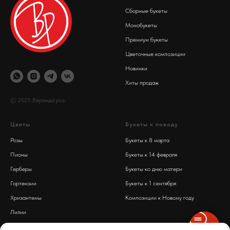
Сборные букеты
Монобукеты
Премиум букеты
Цветочные композиции
Новинки
Хиты продаж
© 2025 Веранда роз
Цветы
Букеты к поводу
Розы
Букеты к 8 марта
Пионы
Букеты к 14 февраля
Герберы
Букеты ко дню матери
Гортензии
Букеты к 1 сентября
Хризантемы
Композиции к Новому году
Лилии
Обработка персональных данных
Диантусы