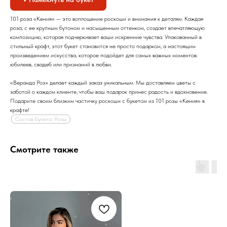
101 роза «Кения» — это воплощение роскоши и внимания к деталям. Каждая
роза, с ее крупным бутоном и насыщенным оттенком, создает впечатляющую
композицию, которая подчеркивает ваши искренние чувства. Упакованный в
стильный крафт, этот букет становится не просто подарком, а настоящим
произведением искусства, которое подойдет для самых важных моментов:
юбилеев, свадеб или признаний в любви.
«Веранда Роз» делает каждый заказ уникальным. Мы доставляем цветы с
заботой о каждом клиенте, чтобы ваш подарок принес радость и вдохновение.
Подарите своим близким частичку роскоши с букетом из 101 розы «Кения» в
крафте!
Состав букета: Розы
Смотрите также