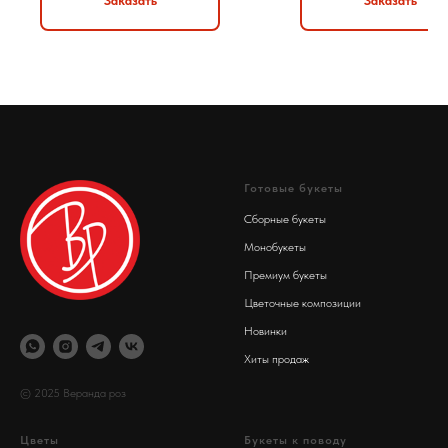
Заказать
Заказать
Готовые букеты
Сборные букеты
Монобукеты
Премиум букеты
Цветочные композиции
Новинки
Хиты продаж
© 2025 Веранда роз
Цветы
Букеты к поводу