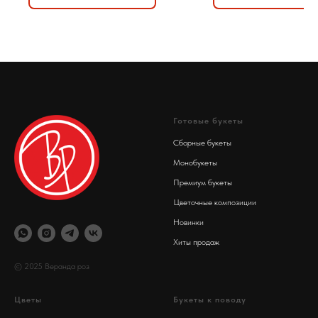
Готовые букеты
Сборные букеты
Монобукеты
Премиум букеты
Цветочные композиции
Новинки
Хиты продаж
© 2025 Веранда роз
Цветы
Букеты к поводу