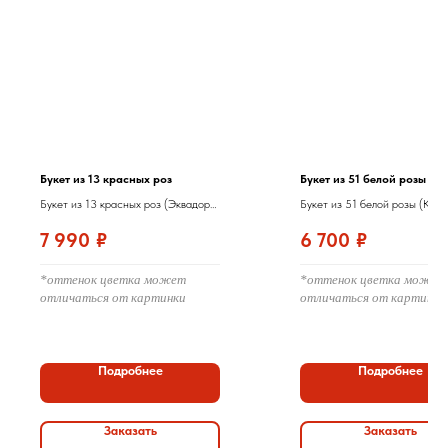
Букет из 13 красных роз
Букет из 51 белой розы Ке
Букет из 13 красных роз (Эквадор
Букет из 51 белой розы (Кени
80 см) под ленту
см) с оформлением
7 990
₽
6 700
₽
*оттенок цветка может
*оттенок цветка может
отличаться от картинки
отличаться от картинки
Подробнее
Подробнее
Заказать
Заказать