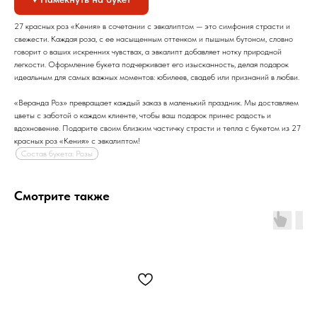
27 красных роз «Кения» в сочетании с эвкалиптом — это симфония страсти и
свежести. Каждая роза, с ее насыщенным оттенком и пышным бутоном, словно
говорит о ваших искренних чувствах, а эвкалипт добавляет нотку природной
легкости. Оформление букета подчеркивает его изысканность, делая подарок
идеальным для самых важных моментов: юбилеев, свадеб или признаний в любви.
«Веранда Роз» превращает каждый заказ в маленький праздник. Мы доставляем
цветы с заботой о каждом клиенте, чтобы ваш подарок принес радость и
вдохновение. Подарите своим близким частичку страсти и тепла с букетом из 27
красных роз «Кения» с эвкалиптом!
Состав букета: Розы
Смотрите также