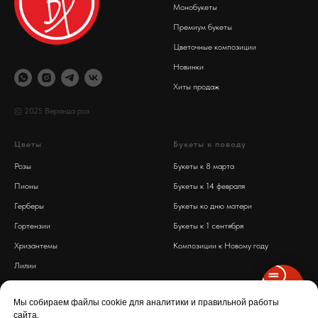
Монобукеты
Премиум букеты
Цветочные композиции
Новинки
Хиты продаж
© 2025 Веранда роз
Цветы
Букеты к поводу
Розы
Букеты к 8 марта
Пионы
Букеты к 14 февраля
Герберы
Букеты ко дню матери
Гортензии
Букеты к 1 сентября
Хризантемы
Композиции к Новому году
Лилии
Обработка персональных данных
Диантусы
Политика конфиденциальности
Мы собираем файлы cookie для аналитики и правильной работы
сайта.